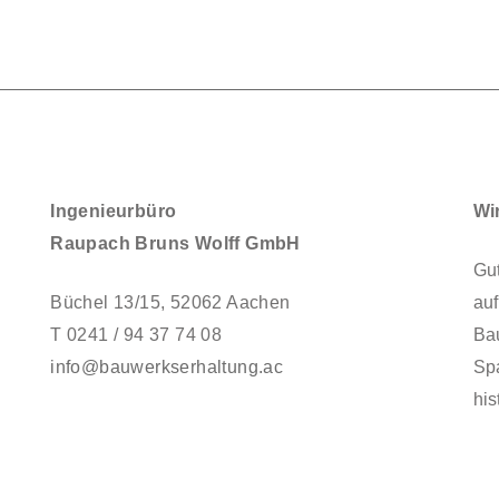
Ingenieurbüro
Wi
Raupach Bruns Wolff GmbH
Gut
Büchel 13/15, 52062 Aachen
auf
T 0241 / 94 37 74 08
Ba
info@bauwerkserhaltung.ac
Sp
his